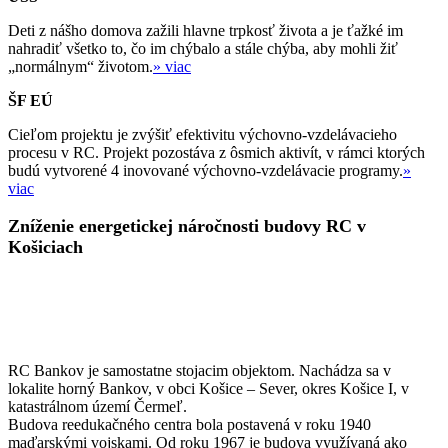
Deti z nášho domova zažili hlavne trpkosť života a je ťažké im
nahradiť všetko to, čo im chýbalo a stále chýba, aby mohli žiť
„normálnym“ životom.
» viac
ŠF EÚ
Cieľom projektu je zvýšiť efektivitu výchovno-vzdelávacieho
procesu v RC. Projekt pozostáva z ôsmich aktivít, v rámci ktorých
budú vytvorené 4 inovované výchovno-vzdelávacie programy.
»
viac
Zníženie energetickej náročnosti budovy RC v
Košiciach
RC Bankov je samostatne stojacim objektom. Nachádza sa v
lokalite horný Bankov, v obci Košice – Sever, okres Košice I, v
katastrálnom území Čermeľ.
Budova reedukačného centra bola postavená v roku 1940
maďarskými vojskami. Od roku 1967 je budova využívaná ako