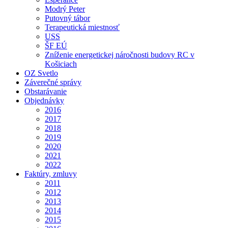
Modrý Peter
Putovný tábor
Terapeutická miestnosť
USS
ŠF EÚ
Zníženie energetickej náročnosti budovy RC v
Košiciach
OZ Svetlo
Záverečné správy
Obstarávanie
Objednávky
2016
2017
2018
2019
2020
2021
2022
Faktúry, zmluvy
2011
2012
2013
2014
2015