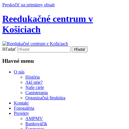
Preskočiť na primárny obsah
Reedukačné centrum v
Košiciach
Hľadať
Hlavné menu
O nás
História
Akí sme?
Naše ciele
Canisterapia
Organizačná štruktúra
Kontakt
Fotogaléria
Projekty
AMPMV
Bankováčik
Ésperance