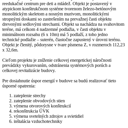
reedukačné centrum pre deti a mládež. Objekt je postavený v
atypickom konštrukčnom systéme tvorenom železo-betónovým
monolitickým skeletom a nosným murivom, monolitickýrni
stropnými doskami so zastrešením na prevažnej časti objektu
drevenými sedlovými strechami. Objekt sa nachádza na svahovitom
teréne, má celkom 4 nadzemné podlažia, v časti objektu v
minimálnom rozsahu (6 x 10m) má 5 podlaží, z toho jedno
technické podlažie – suterén, čiastočne zapustený v úrovni terénu.
Objekt je členitý, pôdorysne v tvare písmena Z, v rozmeroch 112,23
x 32,6m.
Cieľom projektu je zníženie celkovej energetickej náročnosti
prevádzky vykurovaním, odstránenia systémových porúch a
celkovej revitalizácie budovy.
Pre dosiahnutie úspor energií v budove sa budú realizovať tieto
úsporné opatrenia:
zateplenie strechy
zateplenie obvodových stien
výmena otvorových konštrukcií
rekonštrukcia ÚVK
výmena svetelných zdrojov a svietidiel
inštalácia vzduchotechniky