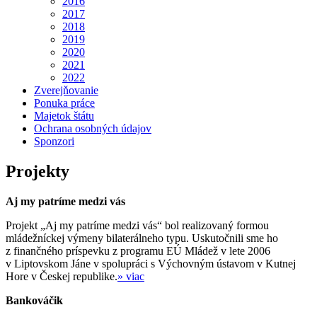
2016
2017
2018
2019
2020
2021
2022
Zverejňovanie
Ponuka práce
Majetok štátu
Ochrana osobných údajov
Sponzori
Projekty
Aj my patríme medzi vás
Projekt „Aj my patríme medzi vás“ bol realizovaný formou
mládežníckej výmeny bilaterálneho typu. Uskutočnili sme ho
z finančného príspevku z programu EÚ Mládež v lete 2006
v Liptovskom Jáne v spolupráci s Výchovným ústavom v Kutnej
Hore v Českej republike.
» viac
Bankováčik