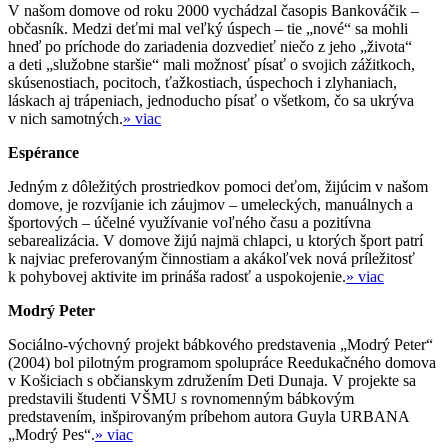
V našom domove od roku 2000 vychádzal časopis Bankováčik –
občasník. Medzi deťmi mal veľký úspech – tie „nové“ sa mohli
hneď po príchode do zariadenia dozvedieť niečo z jeho „života“
a deti „služobne staršie“ mali možnosť písať o svojich zážitkoch,
skúsenostiach, pocitoch, ťažkostiach, úspechoch i zlyhaniach,
láskach aj trápeniach, jednoducho písať o všetkom, čo sa ukrýva
v nich samotných.
» viac
Espérance
Jedným z dôležitých prostriedkov pomoci deťom, žijúcim v našom
domove, je rozvíjanie ich záujmov – umeleckých, manuálnych a
športových – účelné využívanie voľného času a pozitívna
sebarealizácia. V domove žijú najmä chlapci, u ktorých šport patrí
k najviac preferovaným činnostiam a akákoľvek nová príležitosť
k pohybovej aktivite im prináša radosť a uspokojenie.
» viac
Modrý Peter
Sociálno-výchovný projekt bábkového predstavenia „Modrý Peter“
(2004) bol pilotným programom spolupráce Reedukačného domova
v Košiciach s občianskym združením Deti Dunaja. V projekte sa
predstavili študenti VŠMU s rovnomenným bábkovým
predstavením, inšpirovaným príbehom autora Guyla URBANA
„Modrý Pes“.
» viac