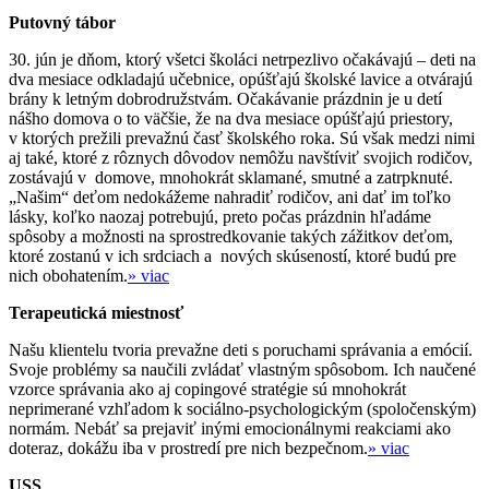
Putovný tábor
30. jún je dňom, ktorý všetci školáci netrpezlivo očakávajú – deti na
dva mesiace odkladajú učebnice, opúšťajú školské lavice a otvárajú
brány k letným dobrodružstvám. Očakávanie prázdnin je u detí
nášho domova o to väčšie, že na dva mesiace opúšťajú priestory,
v ktorých prežili prevažnú časť školského roka. Sú však medzi nimi
aj také, ktoré z rôznych dôvodov nemôžu navštíviť svojich rodičov,
zostávajú v domove, mnohokrát sklamané, smutné a zatrpknuté.
„Našim“ deťom nedokážeme nahradiť rodičov, ani dať im toľko
lásky, koľko naozaj potrebujú, preto počas prázdnin hľadáme
spôsoby a možnosti na sprostredkovanie takých zážitkov deťom,
ktoré zostanú v ich srdciach a nových skúseností, ktoré budú pre
nich obohatením.
» viac
Terapeutická miestnosť
Našu klientelu tvoria prevažne deti s poruchami správania a emócií.
Svoje problémy sa naučili zvládať vlastným spôsobom. Ich naučené
vzorce správania ako aj copingové stratégie sú mnohokrát
neprimerané vzhľadom k sociálno-psychologickým (spoločenským)
normám. Nebáť sa prejaviť inými emocionálnymi reakciami ako
doteraz, dokážu iba v prostredí pre nich bezpečnom.
» viac
USS