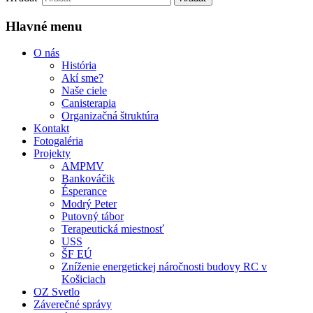
Hlavné menu
O nás
História
Akí sme?
Naše ciele
Canisterapia
Organizačná štruktúra
Kontakt
Fotogaléria
Projekty
AMPMV
Bankováčik
Ésperance
Modrý Peter
Putovný tábor
Terapeutická miestnosť
USS
ŠF EÚ
Zníženie energetickej náročnosti budovy RC v
Košiciach
OZ Svetlo
Záverečné správy